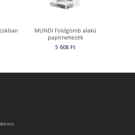
Kosárba Teszem
 tokban
MUNDI Földgömb alakú
papírnehezék
5 608
Ft
áncsics