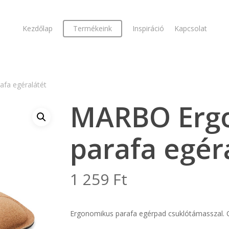
Kezdőlap
Termékeink
Inspiráció
Kapcsolat
fa egéralátét
MARBO Erg
parafa egér
1 259
Ft
Ergonomikus parafa egérpad csuklótámasszal. C