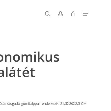
search
account
Menu
onomikus
alátét
súszásgátló gumitalppal rendelkezik. 21,5X20X2,5 CM