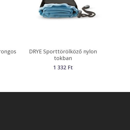
Opciók Választása
rongos
DRYE Sporttörölköző nylon
tokban
1 332
Ft