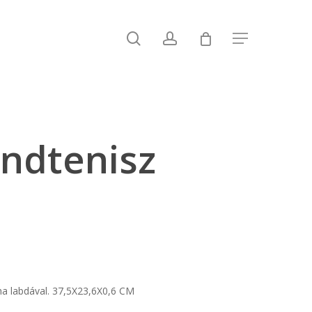
search
account
Menu
ndtenisz
ha labdával. 37,5X23,6X0,6 CM