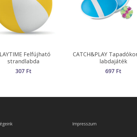
Opciók Választása
Opciók Választása
LAYTIME Felfújható
CATCH&PLAY Tapadóko
strandlabda
labdajáték
307
Ft
697
Ft
égeink
Impresszum