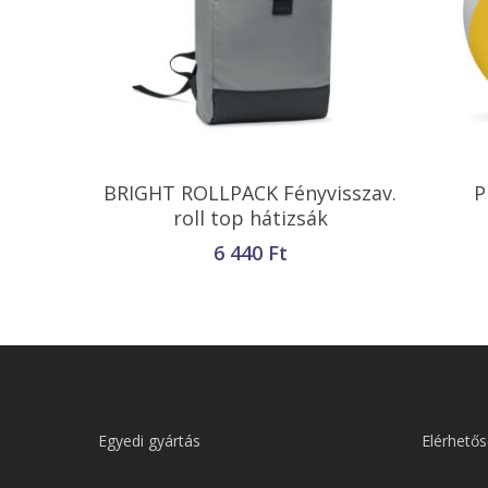
Kosárba Teszem
BRIGHT ROLLPACK Fényvisszav.
P
roll top hátizsák
6 440
Ft
Egyedi gyártás
Elérhetős