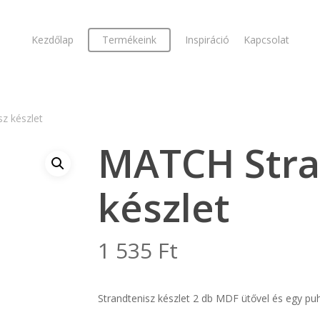
Kezdőlap
Termékeink
Inspiráció
Kapcsolat
z készlet
MATCH Stra
készlet
1 535
Ft
Strandtenisz készlet 2 db MDF ütővel és egy pu