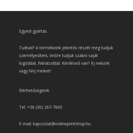
Egyedi gyártás
Tudtad? A termékeink jelentős részét meg tudjuk
személyesíteni, testre tudjuk szabni saját
logóddal, feliratoddal. Kérdésed van? Írj nekünk
vagy hívj minket!
Elérhetőségeink
Tel: +36 (30) 267-7665
E-mail: kapcsolat@onlineprintshop.hu