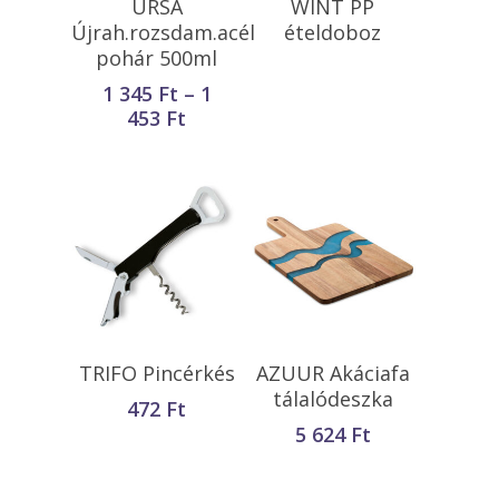
URSA
WINT PP
Újrah.rozsdam.acél
ételdoboz
pohár 500ml
1 345
Ft
–
1
Ártartomány:
453
Ft
1
345 Ft
-
1
453 Ft
Opciók Választása
Kosárba
TRIFO Pincérkés
AZUUR Akáciafa
Teszem
tálalódeszka
472
Ft
5 624
Ft