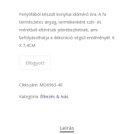
Fenyőfából készült konyhai időmérő óra. A fa
természetes anyag, termékenként szín- és
méretbeli eltérések jelentkezhetnek, ami
befolyásolhatja a dekoráció végső eredményét. 6
X 7,4CM
Elfogyott
Cikkszám:
MO6963-40
Kategória:
Étkezés & Ivás
Leírás