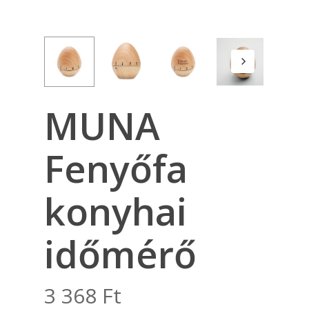
MUNA
Fenyőfa
konyhai
időmérő
3 368
Ft