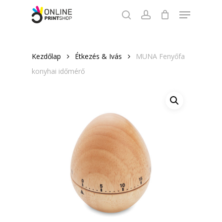
Skip
Menu
to
search
account
Close
main
Menu
content
Kezdőlap
Étkezés & Ivás
MUNA Fenyőfa
konyhai időmérő