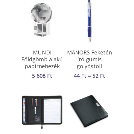
Opciók Választása
Kosárba
MUNDI
MANORS Feketén
Teszem
Földgömb alakú
író gumis
papírnehezék
golyóstoll
Ártartomá
5 608
Ft
44
Ft
–
52
Ft
44 Ft
-
52 Ft