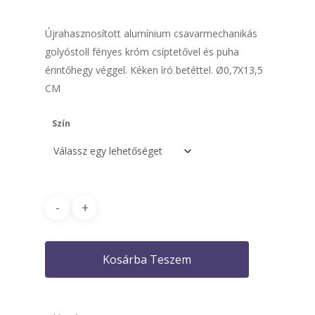
Újrahasznosított alumínium csavarmechanikás
golyóstoll fényes króm csíptetővel és puha
érintőhegy véggel. Kéken író betéttel. Ø0,7X13,5
CM
Szín
Kosárba Teszem