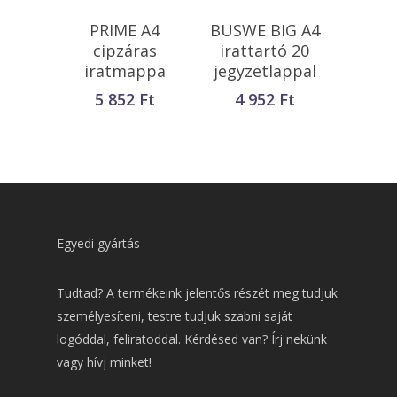
Kosárba
Kosárba
PRIME A4
BUSWE BIG A4
Teszem
Teszem
cipzáras
irattartó 20
iratmappa
jegyzetlappal
5 852
Ft
4 952
Ft
Egyedi gyártás
Tudtad? A termékeink jelentős részét meg tudjuk
személyesíteni, testre tudjuk szabni saját
logóddal, feliratoddal. Kérdésed van? Írj nekünk
vagy hívj minket!