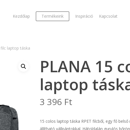
Kezdőlap
Termékeink
Inspiráció
Kapcsolat
ilc laptop táska
PLANA 15 col
laptop tásk
3 396
Ft
15 colos laptop táska RPET filcből, egy fő belső
állítható vállpántokkal. Hátoldalán gurulós bőrö