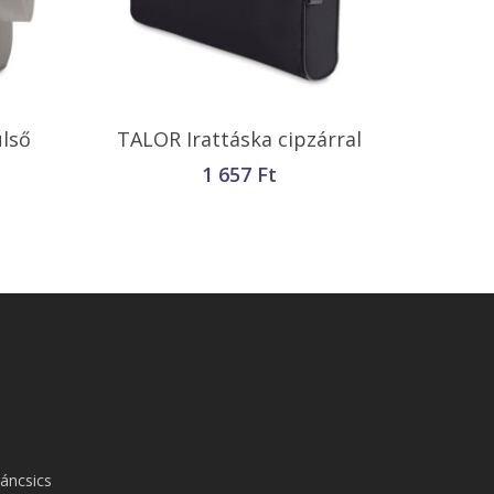
Kosárba Teszem
ülső
TALOR Irattáska cipzárral
1 657
Ft
áncsics