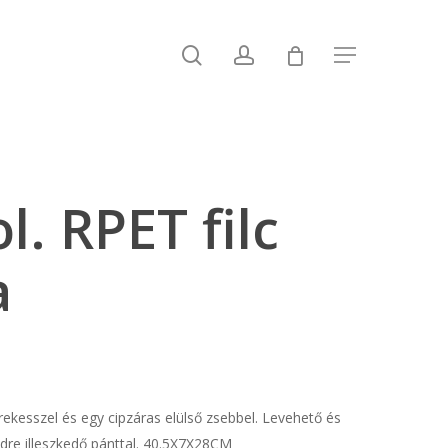
search
account
Menu
. RPET filc
a
 rekesszel és egy cipzáras elülső zsebbel. Levehető és
ndre illeszkedő pánttal. 40.5X7X28CM