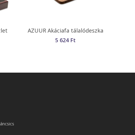
Kosárba Teszem
let
AZUUR Akáciafa tálalódeszka
5 624
Ft
áncsics