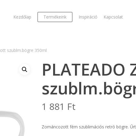
Kezdőlap
Termékeink
Inspiráció
Kapcsolat
t szublm.bögre 350ml
PLATEADO 
szublm.bög
1 881
Ft
Zománcozott fém szublimációs retró bögre. Űr