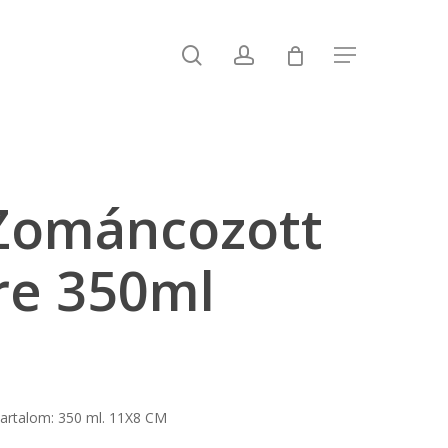
search
account
Menu
Zománcozott
re 350ml
tartalom: 350 ml. 11X8 CM