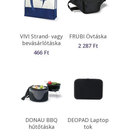
Kosárba
Kosárba
VIVI Strand- vagy
FRUBI Övtáska
Teszem
Teszem
bevásárlótáska
2 287
Ft
466
Ft
Kosárba
Kosárba
DONAU BBQ
DEOPAD Laptop
Teszem
Teszem
hűtőtáska
tok