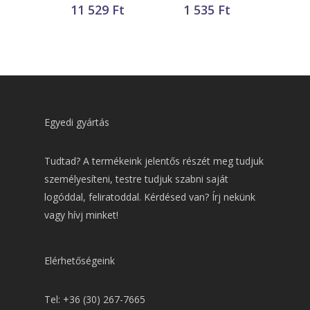
11 529
Ft
1 535
Ft
Egyedi gyártás
Tudtad? A termékeink jelentős részét meg tudjuk
személyesíteni, testre tudjuk szabni saját
logóddal, feliratoddal. Kérdésed van? Írj nekünk
vagy hívj minket!
Elérhetőségeink
Tel: +36 (30) 267-7665