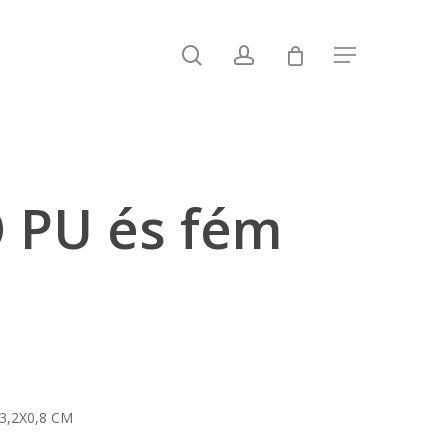
search
account
Menu
 PU és fém
X3,2X0,8 CM