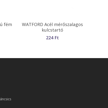
Kosárba Teszem
kú fém
WATFORD Acél mérőszalagos
kulcstartó
224
Ft
áncsics