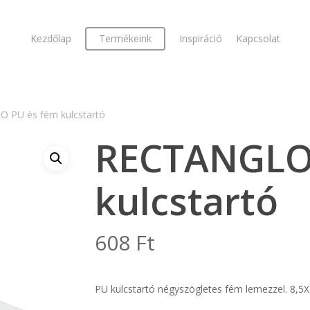
Kezdőlap
Termékeink
Inspiráció
Kapcsolat
 PU és fém kulcstartó
RECTANGLO
kulcstartó
608
Ft
PU kulcstartó négyszögletes fém lemezzel. 8,5