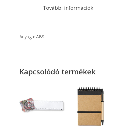
További információk
Anyaga: ABS
Kapcsolódó termékek
Opciók Választása
Kosárba