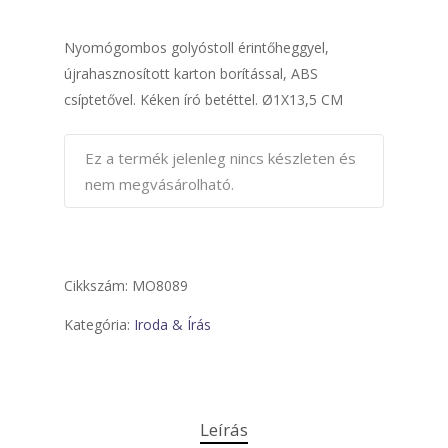
Nyomógombos golyóstoll érintőheggyel,
újrahasznosított karton borítással, ABS
csíptetővel. Kéken író betéttel. Ø1X13,5 CM
Ez a termék jelenleg nincs készleten és
nem megvásárolható.
Cikkszám:
MO8089
Kategória:
Iroda & Írás
Leírás