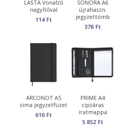
LASTA Vonalzó
SONORA A6
Teszem
nagyítóval
újrahaszn.
jegyzettömb
114
Ft
378
Ft
Opciók Választása
Kosárba
ARCONOT A5
PRIME A4
Teszem
sima jegyzetfüzet
cipzáras
iratmappa
616
Ft
5 852
Ft