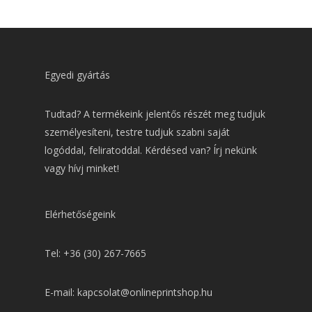
Egyedi gyártás
Tudtad? A termékeink jelentős részét meg tudjuk
személyesíteni, testre tudjuk szabni saját
logóddal, feliratoddal. Kérdésed van? Írj nekünk
vagy hívj minket!
Elérhetőségeink
Tel: +36 (30) 267-7665
E-mail: kapcsolat@onlineprintshop.hu