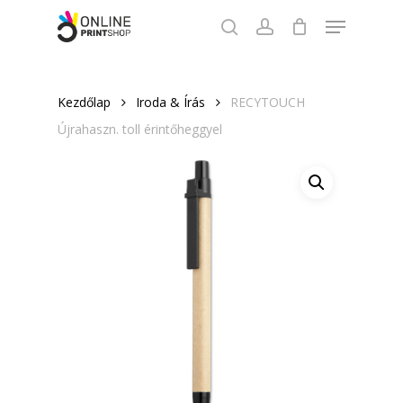
Skip
Menu
to
search
account
Close
main
Menu
content
Kezdőlap
Iroda & Írás
RECYTOUCH
Újrahaszn. toll érintőheggyel