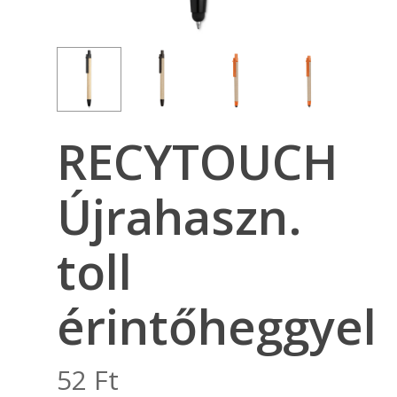
RECYTOUCH
Újrahaszn.
toll
érintőheggyel
52
Ft