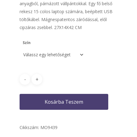
anyagból, párnázott vállpántokkal. Egy fő belső
rekesz 15 colos laptop számára, beépített USB
töltőkábel. Mágnespatentos záródással, elől
cipzáras zsebbel. 27X14X42 CM
Szín
Kosárba Teszem
Cikkszám:
MO9439