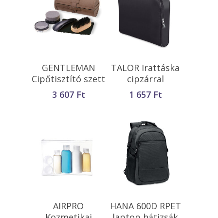
Kosárba
Kosárba
GENTLEMAN
TALOR Irattáska
Teszem
Teszem
Cipőtisztító szett
cipzárral
3 607
Ft
1 657
Ft
Kosárba
Kosárba
AIRPRO
HANA 600D RPET
Teszem
Teszem
Kozmetikai
laptop hátizsák