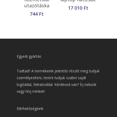
utazótáska
17 010
Ft
744
Ft
Egyedi gyártás
Tudtad? A termékeink jelentős részét meg tudjuk
személyesíteni, testre tudjuk szabni saját
logóddal, feliratoddal. Kérdésed van? Írj nekünk
vagy hívj minket!
Elérhetőségeink