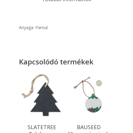
Anyaga: Pamut
Kapcsolódó termékek
Kosárba
Kosárba
SLATETREE
BAUSEED
Teszem
Teszem