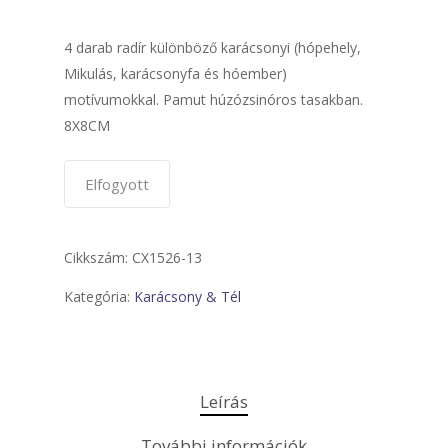
4 darab radír különböző karácsonyi (hópehely,
Mikulás, karácsonyfa és hóember)
motívumokkal. Pamut húzózsinóros tasakban.
8X8CM
Elfogyott
Cikkszám:
CX1526-13
Kategória:
Karácsony & Tél
Leírás
További információk