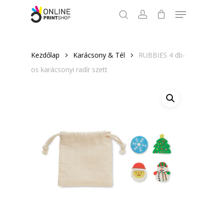
Skip
Menu
to
search
account
Close
main
Menu
content
Kezdőlap
Karácsony & Tél
RUBBIES 4 db-
os karácsonyi radír szett