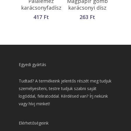
Palalemez
Magpapír gömb
karácsonyfadísz
karácsonyi dísz
417
Ft
263
Ft
Egyedi gyártás
Tudtad? A termékeink jelentős részét meg tudjuk
személyesíteni, testre tudjuk szabni saját
logóddal, feliratoddal. Kérdésed van? Írj nekünk
vagy hívj minket!
Elérhetőségeink