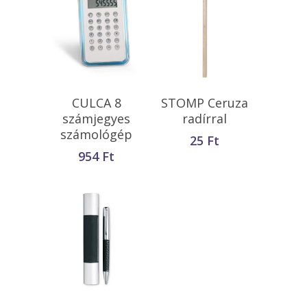
Opciók Választása
Kosárba
CULCA 8
STOMP Ceruza
Teszem
számjegyes
radírral
számológép
25
Ft
954
Ft
Kosárba