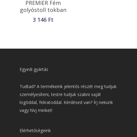
PREMIER Fém
Teszem
golyóstoll tokban
3 146
Ft
Egyedi gyártás
Tudtad? A termékeink jelentős részét meg tudjuk
személyesíteni, testre tudjuk szabni saját
logóddal, feliratoddal. Kérdésed van? Írj nekünk
vagy hívj minket!
Elérhetőségeink