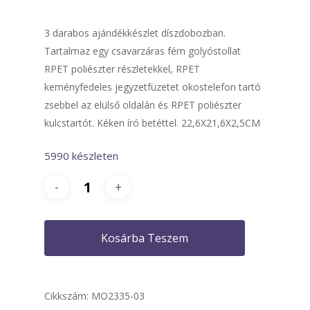
3 darabos ajándékkészlet díszdobozban.
Tartalmaz egy csavarzáras fém golyóstollat
RPET poliészter részletekkel, RPET
keményfedeles jegyzetfüzetet okostelefon tartó
zsebbel az elülső oldalán és RPET poliészter
kulcstartót. Kéken író betéttel. 22,6X21,6X2,5CM
5990 készleten
Kosárba Teszem
Cikkszám:
MO2335-03