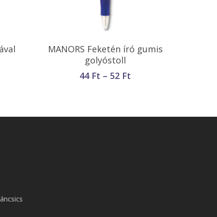
Opciók Választása
ával
MANORS Feketén író gumis
golyóstoll
Ártartomány:
44
Ft
–
52
Ft
44 Ft
-
52 Ft
áncsics