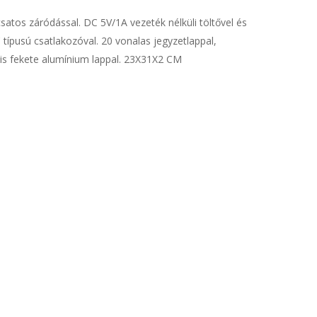
tos záródással. DC 5V/1A vezeték nélküli töltővel és
típusú csatlakozóval. 20 vonalas jegyzetlappal,
is fekete alumínium lappal. 23X31X2 CM