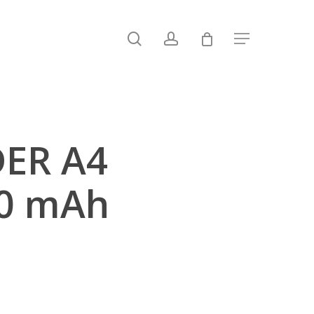
search
account
Menu
ER A4
00 mAh