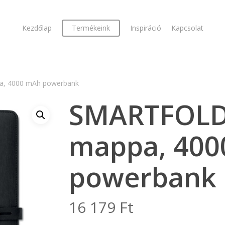
Kezdőlap
Termékeink
Inspiráció
Kapcsolat
, 4000 mAh powerbank
SMARTFOLD
mappa, 40
powerbank
16 179
Ft