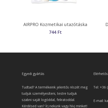
Kosárba Teszem
AIRPRO Kozmetikai utazótáska
D
744
Ft
Egyedi gyártás
Elérhetős
Tudtad? A termékeink jelentős részét meg
Tel: +36 
tudjuk személyesíteni, testre tudjuk
szabni saját logóddal, feliratoddal.
E-mail: k
Kérdésed van? Írj nekünk vagy hívj minket!