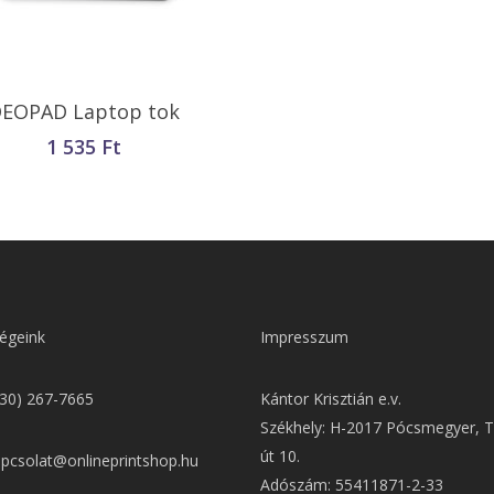
Kosárba Teszem
EOPAD Laptop tok
1 535
Ft
égeink
Impresszum
(30) 267-7665
Kántor Krisztián e.v.
Székhely: H-2017 Pócsmegyer, T
út 10.
apcsolat@onlineprintshop.hu
Adószám: 55411871-2-33