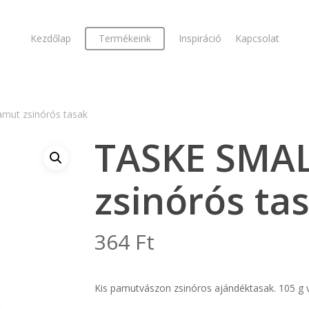
Kezdőlap
Termékeink
Inspiráció
Kapcsolat
mut zsinórós tasak
TASKE SMAL
zsinórós ta
364
Ft
Kis pamutvászon zsinóros ajándéktasak. 105 g