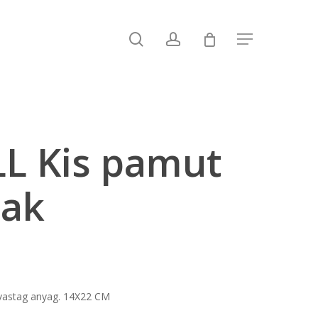
search
account
Menu
L Kis pamut
sak
 vastag anyag. 14X22 CM