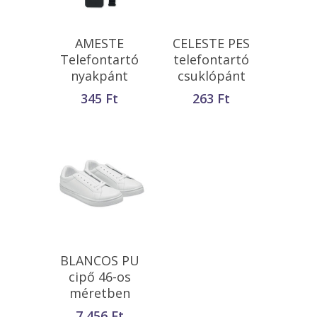
Opciók Választása
Kosárba
AMESTE
CELESTE PES
Teszem
Telefontartó
telefontartó
nyakpánt
csuklópánt
345
Ft
263
Ft
Kosárba
BLANCOS PU
Teszem
cipő 46-os
méretben
7 456
Ft