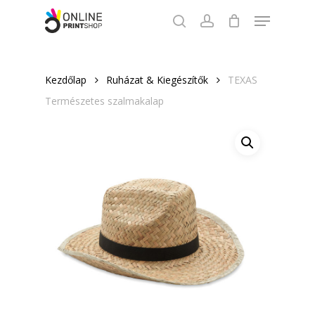
Skip
Menu
to
search
account
Close
main
Menu
content
Kezdőlap
Ruházat & Kiegészítők
TEXAS
Természetes szalmakalap