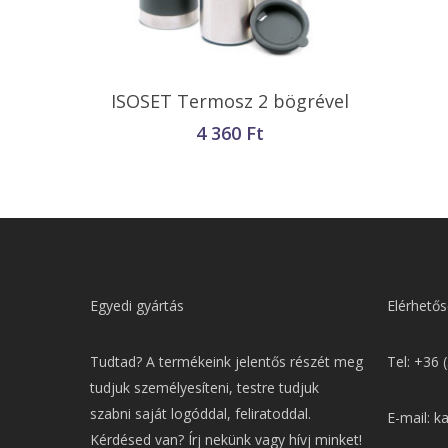
Kosárba Teszem
ISOSET Termosz 2 bögrével
4 360
Ft
Egyedi gyártás
Elérhetős
Tudtad? A termékeink jelentős részét meg
Tel: +36 
tudjuk személyesíteni, testre tudjuk
szabni saját logóddal, feliratoddal.
E-mail: k
Kérdésed van? Írj nekünk vagy hívj minket!