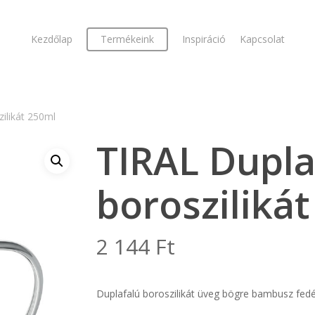
Kezdőlap
Termékeink
Inspiráció
Kapcsolat
ilikát 250ml
TIRAL Dupla
borosziliká
2 144
Ft
Duplafalú boroszilikát üveg bögre bambusz fedé