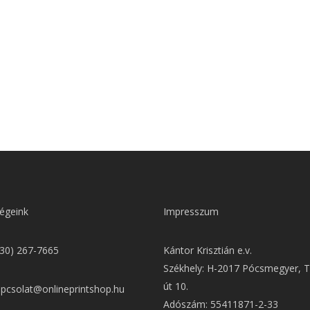
égeink
Impresszum
(30) 267-7665
Kántor Krisztián e.v.
Székhely: H-2017 Pócsmegyer, T
út 10.
apcsolat@onlineprintshop.hu
Adószám: 55411871-2-33