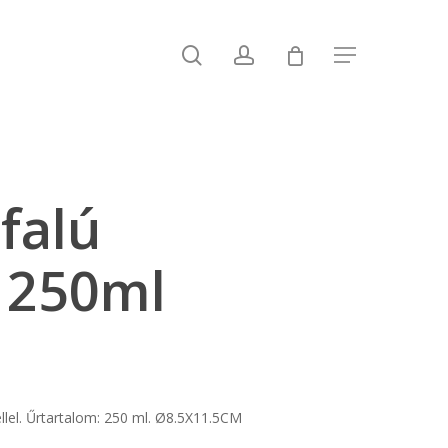
search
account
Menu
falú
t 250ml
llel. Űrtartalom: 250 ml. Ø8.5X11.5CM