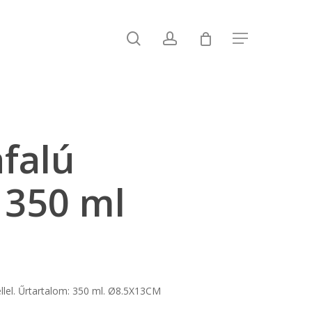
search
account
Menu
falú
 350 ml
llel. Űrtartalom: 350 ml. Ø8.5X13CM