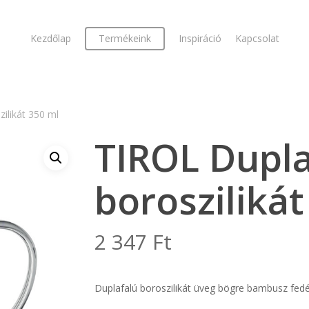
Kezdőlap
Termékeink
Inspiráció
Kapcsolat
ilikát 350 ml
TIROL Dupla
boroszilikát
2 347
Ft
Duplafalú boroszilikát üveg bögre bambusz fedé