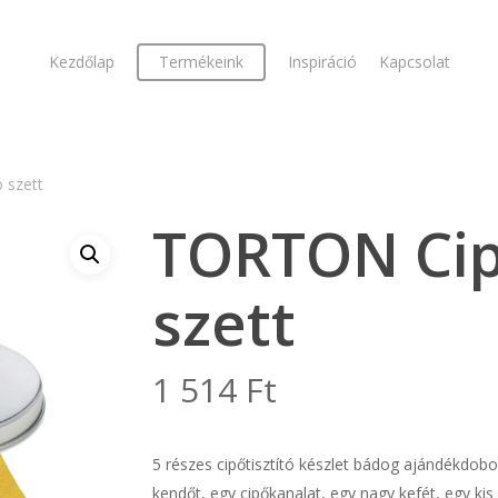
Kezdőlap
Termékeink
Inspiráció
Kapcsolat
 szett
TORTON Cipő
szett
1 514
Ft
5 részes cipőtisztító készlet bádog ajándékdobo
kendőt, egy cipőkanalat, egy nagy kefét, egy ki