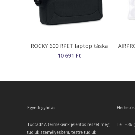
Kosárba Teszem
ROCKY 600 RPET laptop táska
AIRPR
10 691
Ft
Egyedi gyártás
Elérhetős
Tudtad? A termékeink jelentős részét meg
Tel: +36 
tudjuk személyesíteni, testre tudjuk