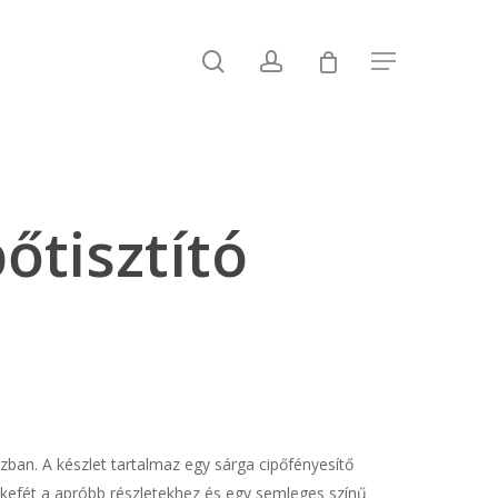
search
account
Menu
tisztító
zban. A készlet tartalmaz egy sárga cipőfényesítő
s kefét a apróbb részletekhez és egy semleges színű