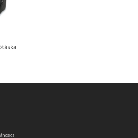
ótáska
áncsics