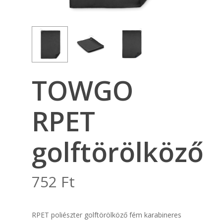
TOWGO
RPET
golftörölköző
752
Ft
RPET poliészter golftörölköző fém karabineres