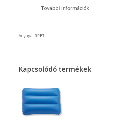
További információk
Anyaga: RPET
Kapcsolódó termékek
Opciók Választása