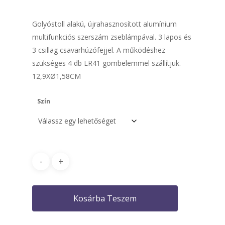
Golyóstoll alakú, újrahasznosított alumínium
multifunkciós szerszám zseblámpával. 3 lapos és
3 csillag csavarhúzófejjel. A működéshez
szükséges 4 db LR41 gombelemmel szállítjuk.
12,9XØ1,58CM
Szín
Kosárba Teszem