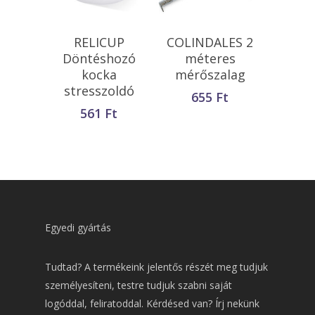
Kosárba
Kosárba
RELICUP
COLINDALES 2
Teszem
Teszem
Döntéshozó
méteres
kocka
mérőszalag
stresszoldó
655
Ft
561
Ft
Egyedi gyártás
Tudtad? A termékeink jelentős részét meg tudjuk
személyesíteni, testre tudjuk szabni saját
logóddal, feliratoddal. Kérdésed van? Írj nekünk