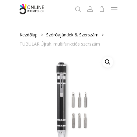
Skip
Menu
to
search
account
Close
main
Menu
content
Kezdőlap
Szóróajándék & Szerszám
TUBULAR Újrah. multifunkciós szerszám