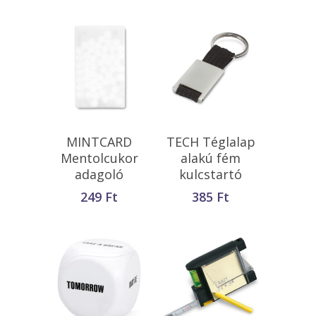
Opciók Választása
Opciók Választása
MINTCARD
TECH Téglalap
Mentolcukor
alakú fém
adagoló
kulcstartó
249
Ft
385
Ft