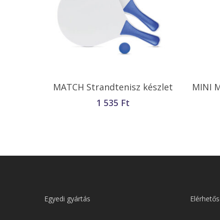
Opciók Választása
MATCH Strandtenisz készlet
MINI M
1 535
Ft
Egyedi gyártás
Elérhetős