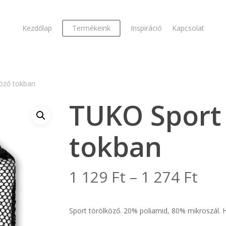
Kezdőlap
Termékeink
Inspiráció
Kapcsolat
öző tokban
TUKO Sport 
tokban
Árt
1 129
Ft
–
1 274
Ft
1
129
Sport törölköző. 20% poliamid, 80% mikroszál.
-