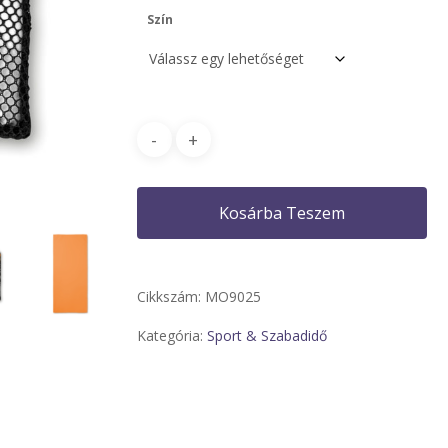
1
Szín
274
Kosárba Teszem
Cikkszám:
MO9025
Kategória:
Sport & Szabadidő