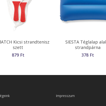
Opciók Választása
Opciók Választása
ATCH Kicsi strandtenisz
SIESTA Téglalap ala
szett
strandpárna
879
Ft
378
Ft
égeink
Impresszum