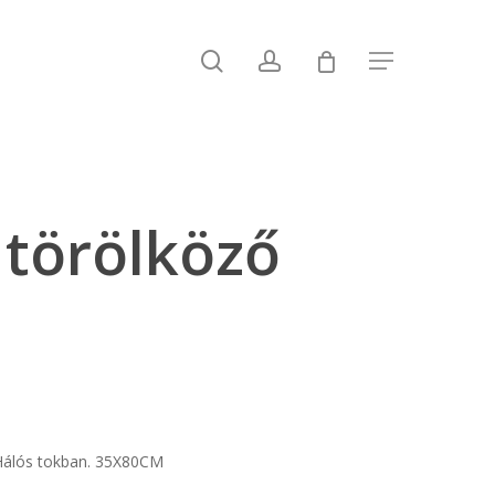
search
account
Menu
törölköző
artomány:
 Ft
 Hálós tokban. 35X80CM