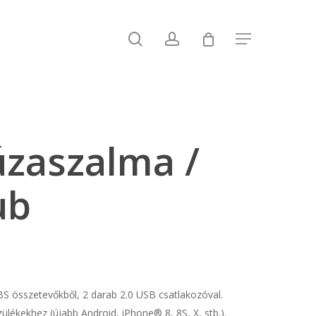
search
account
Menu
zaszalma /
ub
S összetevőkből, 2 darab 2.0 USB csatlakozóval.
ülékekhez (újabb Android, iPhone® 8, 8S, X, stb.).