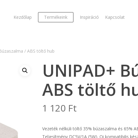
Kezdőlap
Termékeink
Inspiráció
Kapcsolat
úzaszalma / ABS töltő hub
UNIPAD+ Bú
ABS töltő h
1 120
Ft
Vezeték nélküli töltő 35% búzaszalma és 65% AB
Teljesítmény DC5V/1A (5W). Qi kompatibilis kész