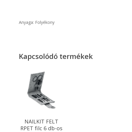
Anyaga: Folyékony
Kapcsolódó termékek
Kosárba
NAILKIT FELT
Teszem
RPET filc 6 db-os