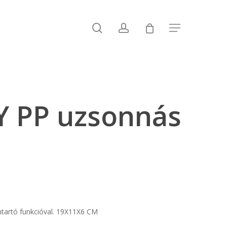
search
account
Menu
 PP uzsonnás
ntartó funkcióval. 19X11X6 CM