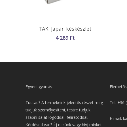
Kosárba Teszem
TAKI Japán késkészlet
4 289
Ft
Egyedi gyártás
Elérhetős
Tudtad? A termékeink jelentős részét meg
Tel: +36 
tudjuk személyesíteni, testre tudjuk
szabni saját logóddal, feliratoddal.
E-mail: k
Kérdésed van? Írj nekünk vagy hívj minket!