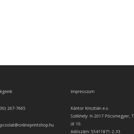
égeink
Impresszum
(30) 267-7665
Kántor Krisztián e.v.
Székhely: H-2017 Pócsmegyer, T
út 10.
apcsolat@onlineprintshop.hu
Adószám: 55411871-2-33