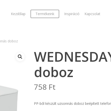
Kezdőlap
Termékeink
Inspiráció
Kapcsolat
nás doboz
WEDNESDAY
doboz
758
Ft
PP-ből készült uzsonnás doboz beépített telefo