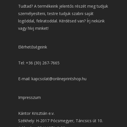
Tudtad? A termékeink jelentős részét meg tudjuk
személyesíteni, testre tudjuk szabni saját
logóddal, feliratoddal. Kérdésed van? Írj nekünk
vagy hívj minket!
Elérhetőségeink
Tel: +36 (30) 267-7665
E-mail: kapcsolat@onlineprintshop.hu
Impresszum
Kántor Krisztián e.v.
Székhely: H-2017 Pócsmegyer, Táncsics út 10.