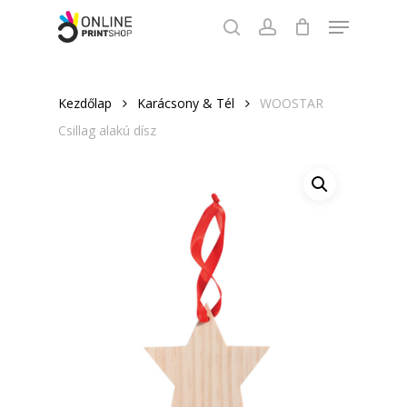
Skip
Menu
to
search
account
Close
main
Menu
content
Kezdőlap
Karácsony & Tél
WOOSTAR
Csillag alakú dísz