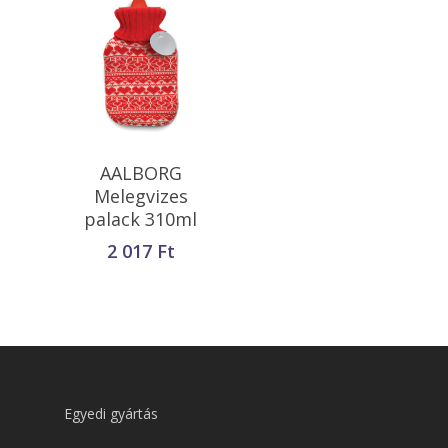
Kosárba
AALBORG
Teszem
Melegvizes
palack 310ml
2 017
Ft
Egyedi gyártás