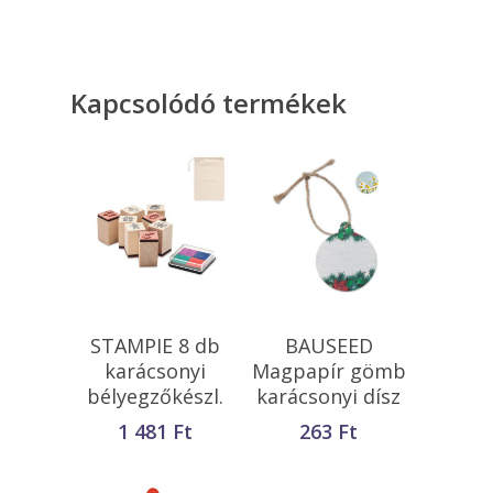
Kapcsolódó termékek
Kosárba
Kosárba
STAMPIE 8 db
BAUSEED
Teszem
Teszem
karácsonyi
Magpapír gömb
bélyegzőkészl.
karácsonyi dísz
1 481
Ft
263
Ft