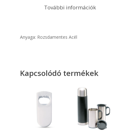
További információk
Anyaga: Rozsdamentes Acél
Kapcsolódó termékek
Opciók Választása
Kosárba