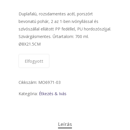
Duplafalú, rozsdamentes acél, porszórt
bevonatú pohár, 2 az 1-ben ivónyílással és
szívószállal ellátott PP fedéllel, PU hordozószíjjal.
Szivárgásmentes. Űrtartalom: 700 ml.
Ø8X21.5CM
Elfogyott
Cikkszám:
MO6971-03
Kategória:
Étkezés & Ivás
Leírás