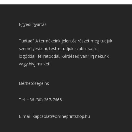
Egyedi gyártás
Tudtad? A termékeink jelentős részét meg tudjuk
személyesíteni, testre tudjuk szabni saját
logóddal, feliratoddal. Kérdésed van? Írj nekünk
vagy hívj minket!
Elérhetőségeink
Tel: +36 (30) 267-7665
E-mail: kapcsolat@onlineprintshop.hu