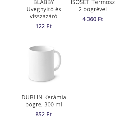
BLABBY
ISOSET Termosz
Teszem
Üvegnyitó és
2 bögrével
visszazáró
4 360
Ft
122
Ft
Kosárba
DUBLIN Kerámia
Teszem
bögre, 300 ml
852
Ft