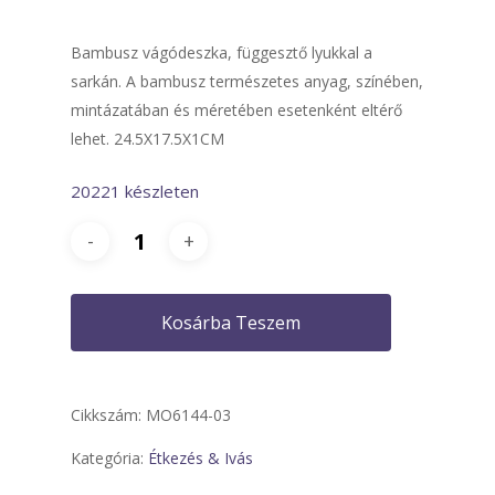
Bambusz vágódeszka, függesztő lyukkal a
sarkán. A bambusz természetes anyag, színében,
mintázatában és méretében esetenként eltérő
lehet. 24.5X17.5X1CM
20221 készleten
Kosárba Teszem
Cikkszám:
MO6144-03
Kategória:
Étkezés & Ivás