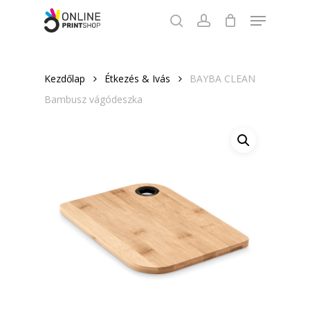
Skip
Menu
to
search
account
Close
main
Menu
content
Kezdőlap
Étkezés & Ivás
BAYBA CLEAN
Bambusz vágódeszka