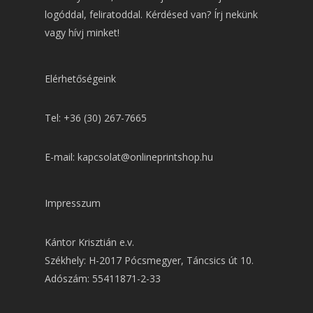
logóddal, feliratoddal. Kérdésed van? Írj nekünk
vagy hívj minket!
Elérhetőségeink
Tel: +36 (30) 267-7665
E-mail: kapcsolat@onlineprintshop.hu
Impresszum
Kántor Krisztián e.v.
Székhely: H-2017 Pócsmegyer, Táncsics út 10.
Adószám: 55411871-2-33