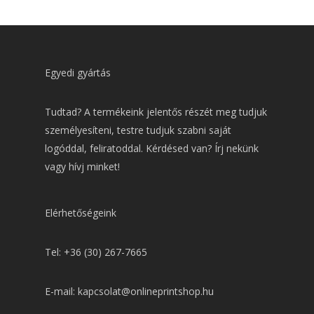
Egyedi gyártás
Tudtad? A termékeink jelentős részét meg tudjuk
személyesíteni, testre tudjuk szabni saját
logóddal, feliratoddal. Kérdésed van? Írj nekünk
vagy hívj minket!
Elérhetőségeink
Tel: +36 (30) 267-7665
E-mail: kapcsolat@onlineprintshop.hu