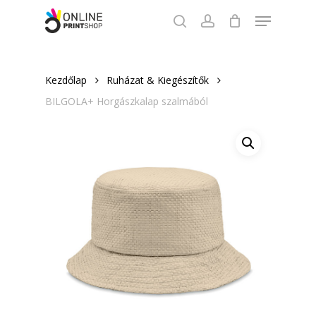
Skip
Menu
to
search
account
Close
main
Menu
content
Kezdőlap
Ruházat & Kiegészítők
BILGOLA+ Horgászkalap szalmából