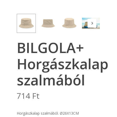
BILGOLA+
Horgászkalap
szalmából
714
Ft
Horgászkalap szalmából. Ø26X13CM