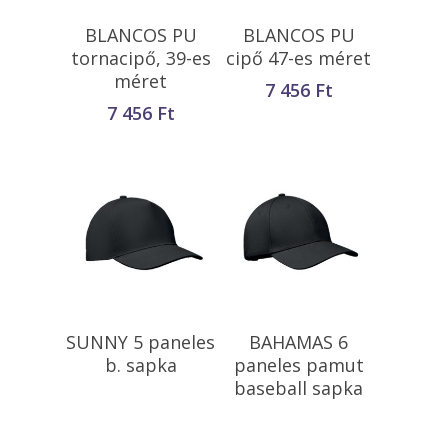
Kosárba
Kosárba
BLANCOS PU
BLANCOS PU
Teszem
Teszem
tornacipő, 39-es
cipő 47-es méret
méret
7 456
Ft
7 456
Ft
Tovább Olvasom
Tovább Olvasom
SUNNY 5 paneles
BAHAMAS 6
b. sapka
paneles pamut
baseball sapka