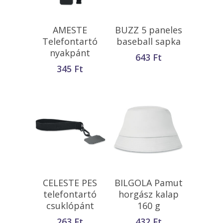
Opciók Választása
Opciók Választása
AMESTE
BUZZ 5 paneles
Telefontartó
baseball sapka
nyakpánt
643
Ft
345
Ft
Opciók Választása
Kosárba
CELESTE PES
BILGOLA Pamut
Teszem
telefontartó
horgász kalap
csuklópánt
160 g
263
Ft
432
Ft