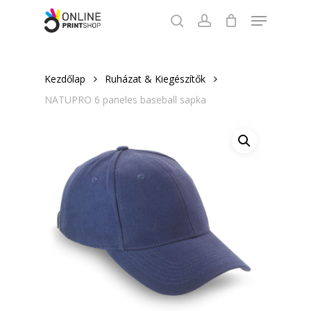
Skip
Menu
to
search
account
Close
main
Menu
content
Kezdőlap
Ruházat & Kiegészítők
NATUPRO 6 paneles baseball sapka