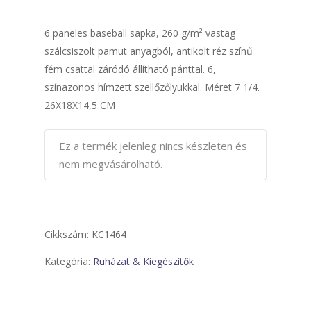
6 paneles baseball sapka, 260 g/m² vastag
szálcsiszolt pamut anyagból, antikolt réz színű
fém csattal záródó állítható pánttal. 6,
színazonos hímzett szellőzőlyukkal. Méret 7 1/4.
26X18X14,5 CM
Ez a termék jelenleg nincs készleten és
nem megvásárolható.
Cikkszám:
KC1464
Kategória:
Ruházat & Kiegészítők