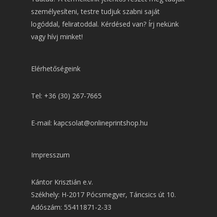
személyesíteni, testre tudjuk szabni saját
logóddal, feliratoddal. Kérdésed van? Írj nekünk
vagy hívj minket!
Elérhetőségeink
Tel: +36 (30) 267-7665
E-mail: kapcsolat@onlineprintshop.hu
Impresszum
Kántor Krisztián e.v.
Székhely: H-2017 Pócsmegyer, Táncsics út 10.
Adószám: 55411871-2-33