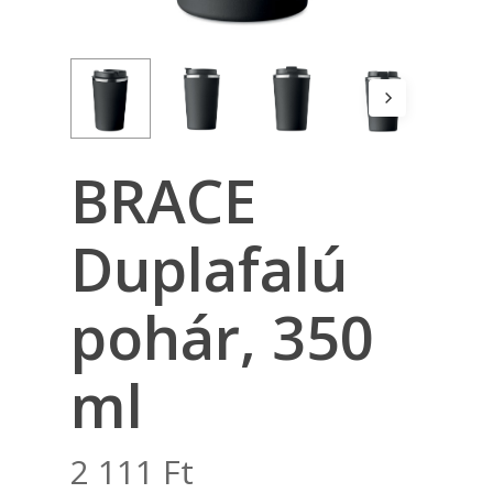
BRACE
Duplafalú
pohár, 350
ml
2 111
Ft