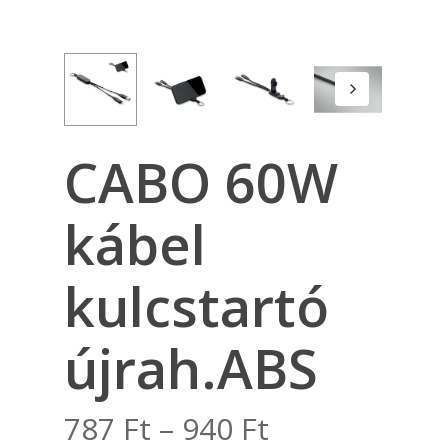
CABO 60W
kábel
kulcstartó
újrah.ABS
Ártartomány
787
Ft
–
940
Ft