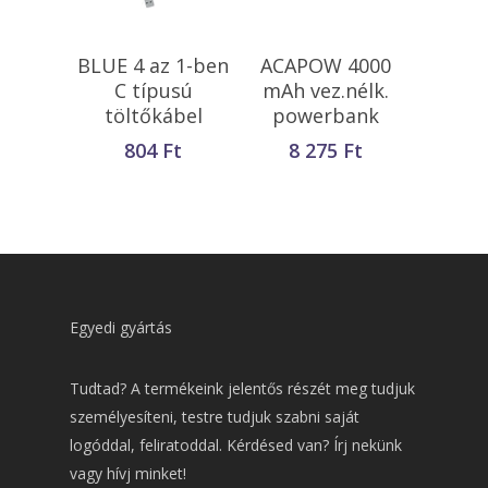
Opciók Választása
Kosárba
BLUE 4 az 1-ben
ACAPOW 4000
Teszem
C típusú
mAh vez.nélk.
töltőkábel
powerbank
804
Ft
8 275
Ft
Egyedi gyártás
Tudtad? A termékeink jelentős részét meg tudjuk
személyesíteni, testre tudjuk szabni saját
logóddal, feliratoddal. Kérdésed van? Írj nekünk
vagy hívj minket!