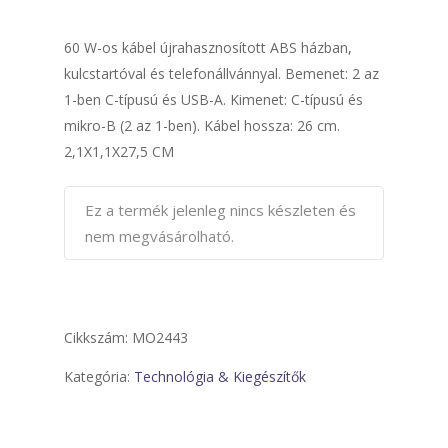
787 Ft
-
60 W-os kábel újrahasznosított ABS házban,
940 Ft
kulcstartóval és telefonállvánnyal. Bemenet: 2 az
1-ben C-típusú és USB-A. Kimenet: C-típusú és
mikro-B (2 az 1-ben). Kábel hossza: 26 cm.
2,1X1,1X27,5 CM
Ez a termék jelenleg nincs készleten és
nem megvásárolható.
Cikkszám:
MO2443
Kategória:
Technológia & Kiegészítők