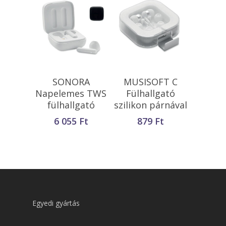
Kosárba
Kosárba
SONORA
MUSISOFT C
Teszem
Teszem
Napelemes TWS
Fülhallgató
fülhallgató
szilikon párnával
6 055
Ft
879
Ft
Egyedi gyártás