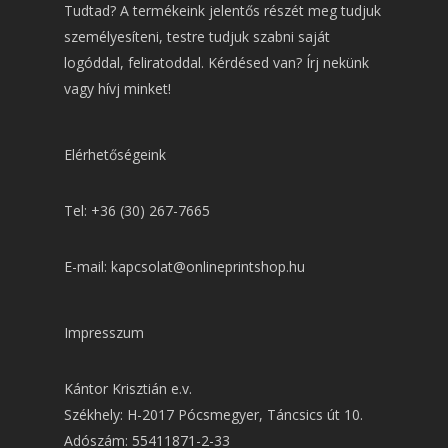
Tudtad? A termékeink jelentős részét meg tudjuk
személyesíteni, testre tudjuk szabni saját
logóddal, feliratoddal. Kérdésed van? Írj nekünk
vagy hívj minket!
Elérhetőségeink
Tel: +36 (30) 267-7665
E-mail: kapcsolat@onlineprintshop.hu
Impresszum
Kántor Krisztián e.v.
Székhely: H-2017 Pócsmegyer, Táncsics út 10.
Adószám: 55411871-2-33