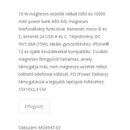
15 W mágneses vezeték nélküli töltő és 10000
mAh power bank ABS-ből, mágneses
telefonállvány funkcióval. Bemenet: micro-B és
C, kimenet 2x USB-A és C. Teljesítmény: DC
9V/1,66A (15W), ideális gyorstöltéshez. iPhone®
12 és újabb készülékekkel kompatibilis. További
mágneses fémgyűrűt tartalmaz, amely
támogatja más, nem mágneses vezeték nélkül
tölthető telefonok töltését. PD (Power Delivery)
támogatással a legújabb laptopok töltéséhez.
15X10X2,3 CM
Elfogyott
Cikkszám:
MO6947-03