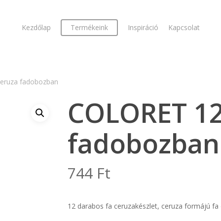
Kezdőlap
Termékeink
Inspiráció
Kapcsolat
eruza fadobozban
COLORET 12
fadobozban
744
Ft
12 darabos fa ceruzakészlet, ceruza formájú f