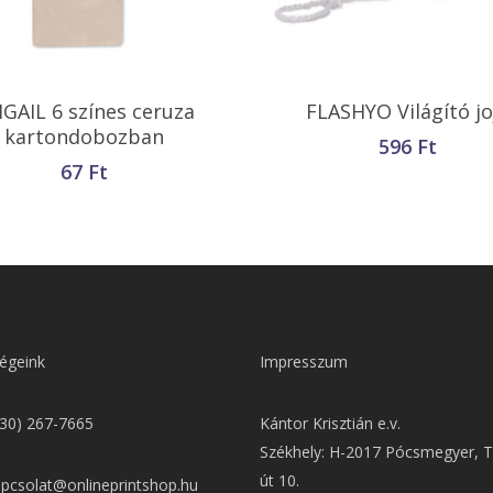
Kosárba Teszem
Kosárba Teszem
IGAIL 6 színes ceruza
FLASHYO Világító jo
kartondobozban
596
Ft
67
Ft
égeink
Impresszum
(30) 267-7665
Kántor Krisztián e.v.
Székhely: H-2017 Pócsmegyer, T
út 10.
apcsolat@onlineprintshop.hu