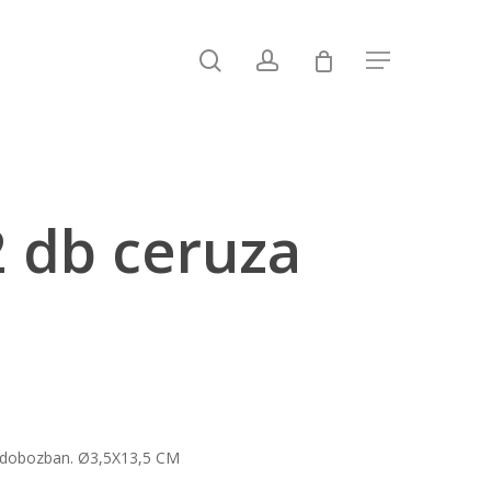
search
account
Menu
 db ceruza
a dobozban. Ø3,5X13,5 CM