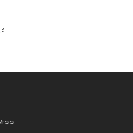
jó
áncsics