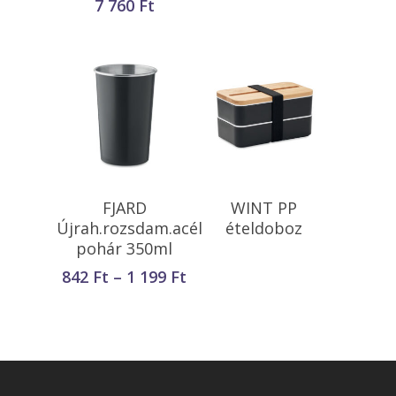
7 760
Ft
Opciók Választása
Tovább Olvasom
FJARD
WINT PP
Újrah.rozsdam.acél
ételdoboz
pohár 350ml
Ártartomány:
842
Ft
–
1 199
Ft
842 Ft
-
1
199 Ft