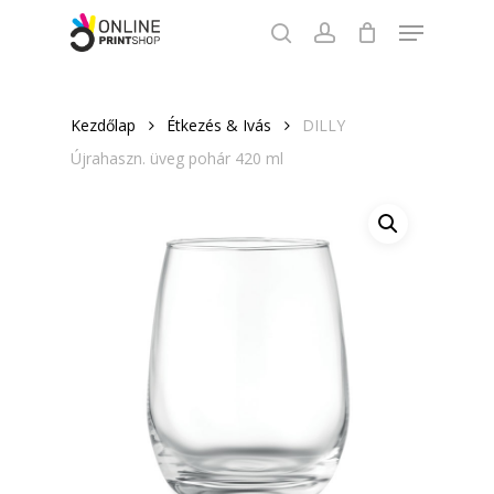
Skip
Menu
to
search
account
Close
main
Menu
content
Kezdőlap
Étkezés & Ivás
DILLY
Újrahaszn. üveg pohár 420 ml