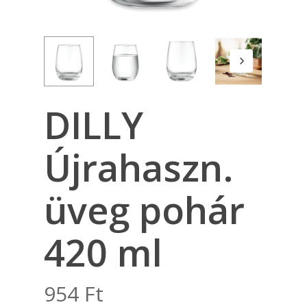
DILLY
Újrahaszn.
üveg pohár
420 ml
954
Ft