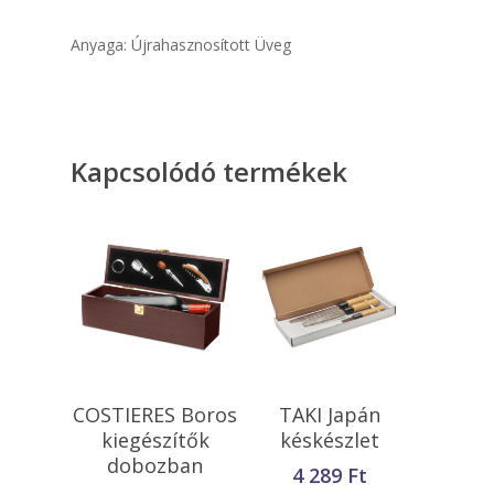
Anyaga: Újrahasznosított Üveg
Kapcsolódó termékek
Kosárba
Kosárba
COSTIERES Boros
TAKI Japán
Teszem
Teszem
kiegészítők
késkészlet
dobozban
4 289
Ft