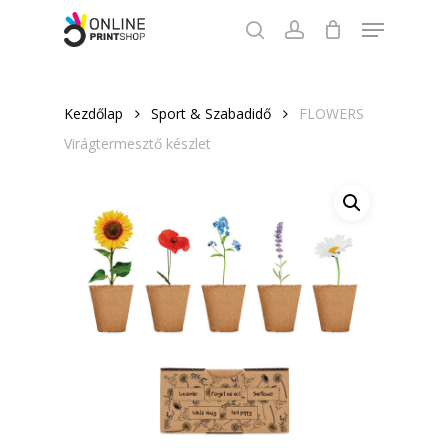
Skip
Menu
to
search
account
Close
main
Menu
content
Kezdőlap
Sport & Szabadidő
FLOWERS
Virágtermesztő készlet