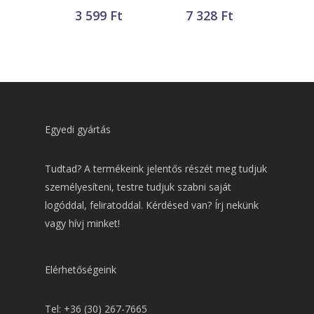
3 599
Ft
7 328
Ft
Egyedi gyártás
Tudtad? A termékeink jelentős részét meg tudjuk
személyesíteni, testre tudjuk szabni saját
logóddal, feliratoddal. Kérdésed van? Írj nekünk
vagy hívj minket!
Elérhetőségeink
Tel: +36 (30) 267-7665