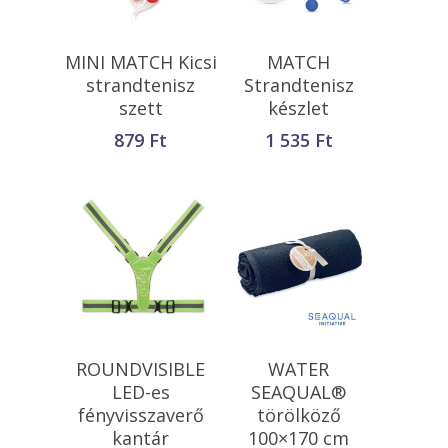
Opciók Választása
Opciók Választása
MINI MATCH Kicsi
MATCH
strandtenisz
Strandtenisz
szett
készlet
879
Ft
1 535
Ft
Opciók Választása
Kosárba
ROUNDVISIBLE
WATER
Teszem
LED-es
SEAQUAL®
fényvisszaverő
törölköző
kantár
100×170 cm