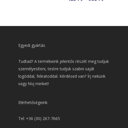
900 Ft
483 Ft
-
900 Ft
Egyedi gyártás
Tudtad? A termékeink jelentős részét meg tudjuk
személyesíteni, testre tudjuk szabni saját
logóddal, feliratoddal. Kérdésed van? Írj nekünk
vagy hívj minket!
Elérhetőségeink
Tel: +36 (30) 267-7665