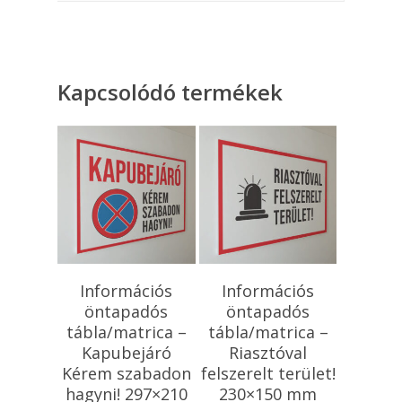
Kapcsolódó termékek
Opciók Választása
Opciók Választása
Információs
Információs
öntapadós
öntapadós
tábla/matrica –
tábla/matrica –
Kapubejáró
Riasztóval
Kérem szabadon
felszerelt terület!
hagyni! 297×210
230×150 mm