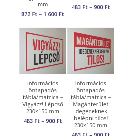
mm
Ártartom
483
Ft
–
900
Ft
483 Ft
Ártartomány:
872
Ft
–
1 600
Ft
-
872 Ft
900 Ft
-
1
600 Ft
Opciók Választása
Opciók Választása
Információs
Információs
öntapadós
öntapadós
tábla/matrica –
tábla/matrica –
Vigyázz! Lépcső
Magánterület
230×150 mm
idegeneknek
belépni tilos!
Ártartomány:
483
Ft
–
900
Ft
230×150 mm
483 Ft
-
Ártartom
483
Ft
–
900
Ft