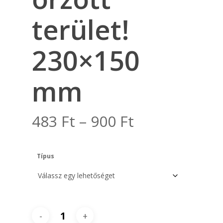
terület!
230×150
mm
Ártartomány
483
Ft
–
900
Ft
483 Ft
-
Típus
900 Ft