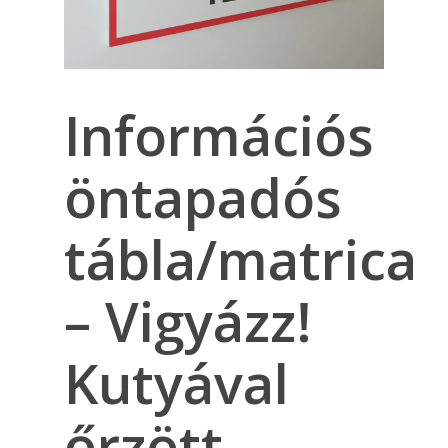
Információs
öntapadós
tábla/matrica
– Vigyázz!
Kutyával
őrzött