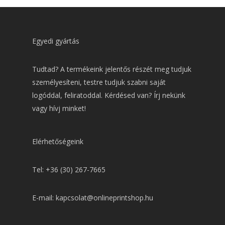
Egyedi gyártás
Tudtad? A termékeink jelentős részét meg tudjuk
személyesíteni, testre tudjuk szabni saját
logóddal, feliratoddal. Kérdésed van? Írj nekünk
vagy hívj minket!
Elérhetőségeink
Tel: +36 (30) 267-7665
E-mail: kapcsolat@onlineprintshop.hu