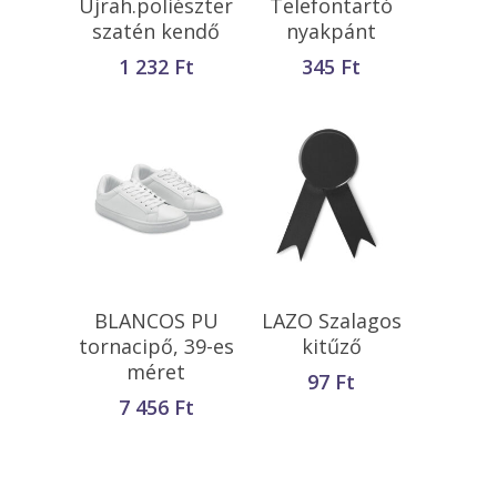
Újrah.poliészter
Telefontartó
szatén kendő
nyakpánt
1 232
Ft
345
Ft
Opciók Választása
Kosárba
BLANCOS PU
LAZO Szalagos
Teszem
tornacipő, 39-es
kitűző
méret
97
Ft
7 456
Ft