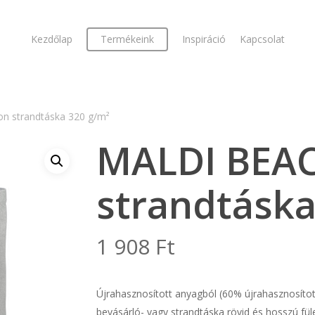
Kezdőlap
Termékeink
Inspiráció
Kapcsolat
n strandtáska 320 g/m²
MALDI BEAC
strandtáska
1 908
Ft
Újrahasznosított anyagból (60% újrahasznosítot
bevásárló- vagy strandtáska rövid és hosszú fü