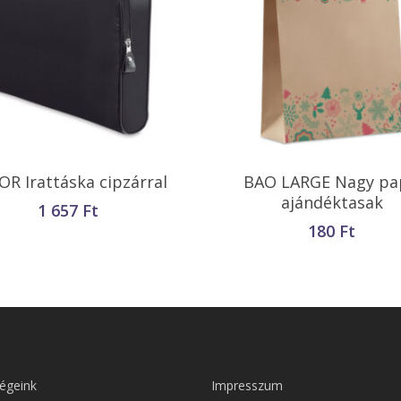
Kosárba Teszem
Kosárba Teszem
OR Irattáska cipzárral
BAO LARGE Nagy pa
ajándéktasak
1 657
Ft
180
Ft
égeink
Impresszum