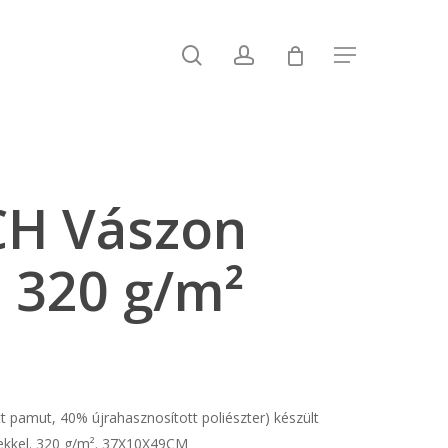
search
account
Menu
H Vászon
 320 g/m²
t pamut, 40% újrahasznosított poliészter) készült
lekkel. 320 g/m². 37X10X49CM