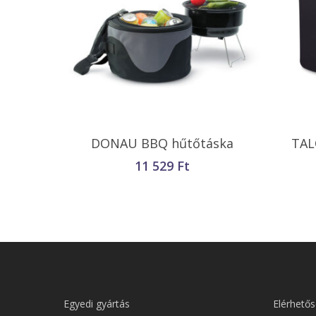
Kosárba Teszem
DONAU BBQ hűtőtáska
TAL
11 529
Ft
Egyedi gyártás
Elérhetős