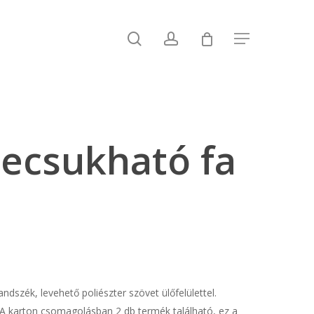
search
account
Menu
ecsukható fa
ndszék, levehető poliészter szövet ülőfelülettel.
A karton csomagolásban 2 db termék található, ez a