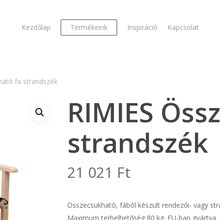
Kezdőlap
Termékeink
Inspiráció
Kapcsolat
ató fa strandszék
RIMIES Össz
strandszék
21 021
Ft
Összecsukható, fából készült rendezői- vagy stra
Maximum terhelhetőség 80 kg. EU-ban gyártva. 