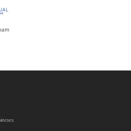
mam
áncsics