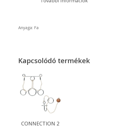
További információk
Anyaga: Fa
Kapcsolódó termékek
Kosárba
CONNECTION 2
Teszem