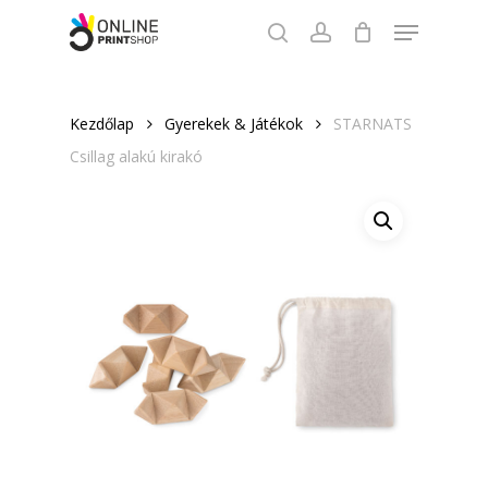
Skip
Menu
to
search
account
Close
main
Menu
content
Kezdőlap
Gyerekek & Játékok
STARNATS
Csillag alakú kirakó