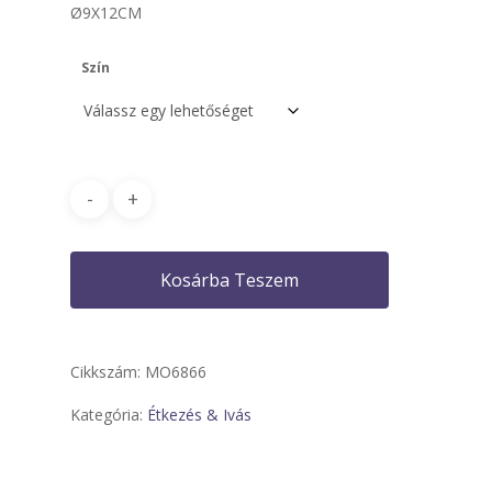
Ø9X12CM
Szín
Kosárba Teszem
Cikkszám:
MO6866
Kategória:
Étkezés & Ivás