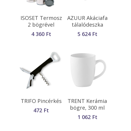
Kosárba
Kosárba
ISOSET Termosz
AZUUR Akáciafa
Teszem
Teszem
2 bögrével
tálalódeszka
4 360
Ft
5 624
Ft
Opciók Választása
Kosárba
TRIFO Pincérkés
TRENT Kerámia
Teszem
bögre, 300 ml
472
Ft
1 062
Ft