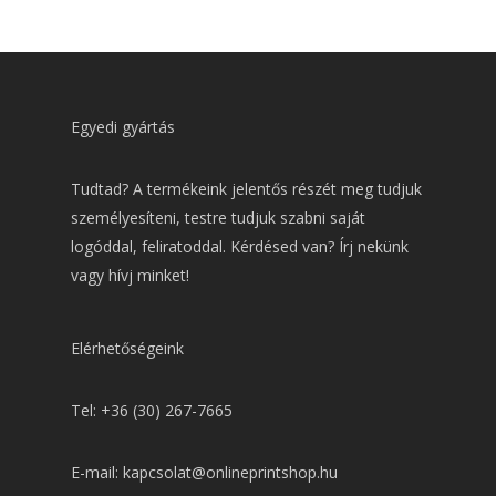
Egyedi gyártás
Tudtad? A termékeink jelentős részét meg tudjuk
személyesíteni, testre tudjuk szabni saját
logóddal, feliratoddal. Kérdésed van? Írj nekünk
vagy hívj minket!
Elérhetőségeink
Tel: +36 (30) 267-7665
E-mail: kapcsolat@onlineprintshop.hu