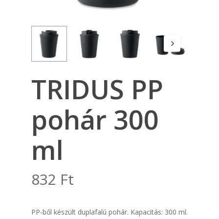
TRIDUS PP
pohár 300
ml
832
Ft
PP-ből készült duplafalú pohár. Kapacitás: 300 ml.