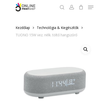
Skip
Menu
to
search
account
Close
main
Menu
content
Kezdőlap
Technológia & Kiegészítők
TUONO 15W vez. nélk. töltő hangszóró