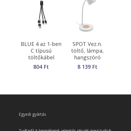
Opciók Választása
Kosárba
BLUE 4 az 1-ben
SPOT Vez.n.
Teszem
C típusú
töltő, lámpa,
töltőkábel
hangszóró
804
Ft
8 139
Ft
Egyedi gyártás
Tudtad? A termékeink jelentős részét meg tudjuk