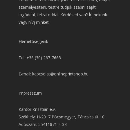
személyesíteni, testre tudjuk szabni saját
logóddal, feliratoddal. Kérdésed van? Írj nekünk
vagy hívj minket!
Elérhetőségeink
Tel: +36 (30) 267-7665
E-mail: kapcsolat@onlineprintshop.hu
Impresszum
Kántor Krisztián e.v.
Székhely: H-2017 Pócsmegyer, Táncsics út 10.
Adószám: 55411871-2-33