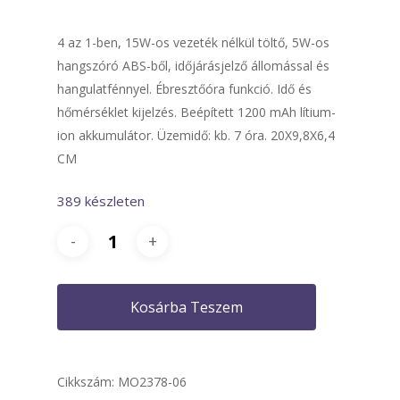
4 az 1-ben, 15W-os vezeték nélkül töltő, 5W-os
hangszóró ABS-ből, időjárásjelző állomással és
hangulatfénnyel. Ébresztőóra funkció. Idő és
hőmérséklet kijelzés. Beépített 1200 mAh lítium-
ion akkumulátor. Üzemidő: kb. 7 óra. 20X9,8X6,4
CM
389 készleten
Kosárba Teszem
Cikkszám:
MO2378-06