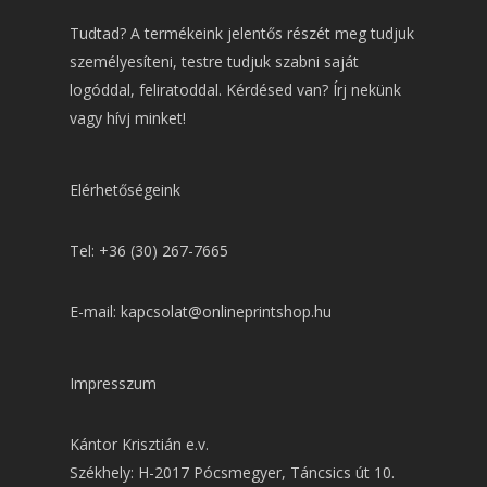
Tudtad? A termékeink jelentős részét meg tudjuk
személyesíteni, testre tudjuk szabni saját
logóddal, feliratoddal. Kérdésed van? Írj nekünk
vagy hívj minket!
Elérhetőségeink
Tel: +36 (30) 267-7665
E-mail: kapcsolat@onlineprintshop.hu
Impresszum
Kántor Krisztián e.v.
Székhely: H-2017 Pócsmegyer, Táncsics út 10.