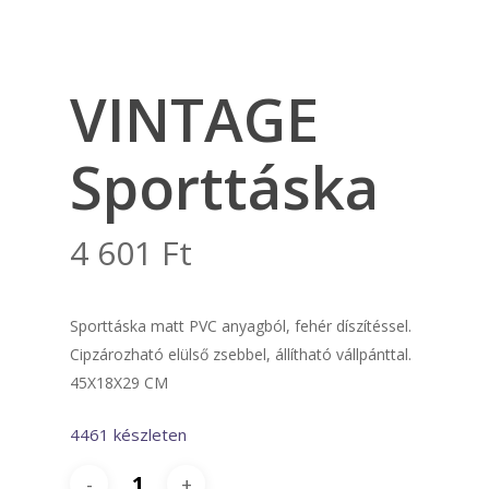
VINTAGE
Sporttáska
4 601
Ft
Sporttáska matt PVC anyagból, fehér díszítéssel.
Cipzározható elülső zsebbel, állítható vállpánttal.
45X18X29 CM
4461 készleten