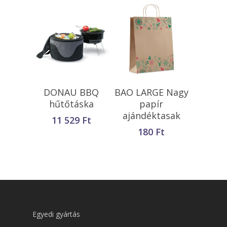
Kosárba
Kosárba
DONAU BBQ
BAO LARGE Nagy
Teszem
Teszem
hűtőtáska
papír
ajándéktasak
11 529
Ft
180
Ft
Egyedi gyártás