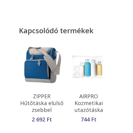
Kapcsolódó termékek
Opciók Választása
Kosárba
ZIPPER
AIRPRO
Teszem
Hűtőtáska elülső
Kozmetikai
zsebbel
utazótáska
2 692
Ft
744
Ft